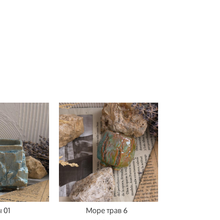
 01
Море трав 6