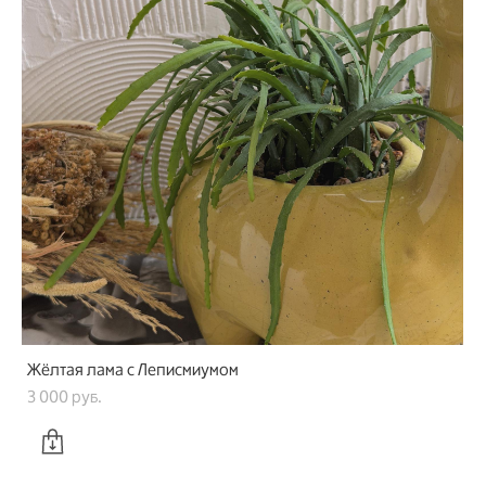
Жёлтая лама с Леписмиумом
3 000 pуб.