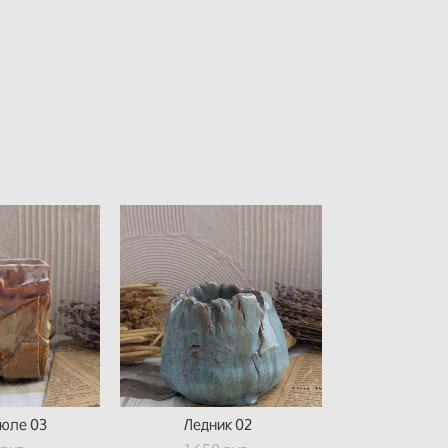
юле 03
Ледник 02