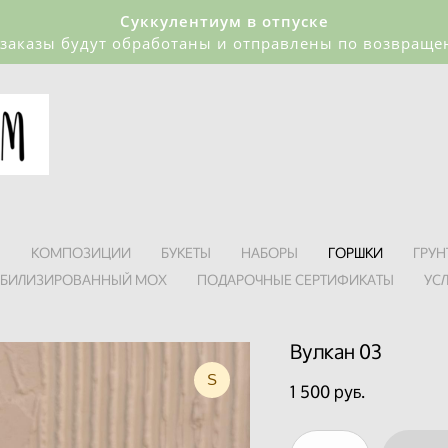
Суккулентиум в отпуске
 заказы будут обработаны и отправлены по возвращ
Я
КОМПОЗИЦИИ
БУКЕТЫ
НАБОРЫ
ГОРШКИ
ГРУН
АБИЛИЗИРОВАННЫЙ МОХ
ПОДАРОЧНЫЕ СЕРТИФИКАТЫ
УС
Вулкан 03
S
1 500 pуб.