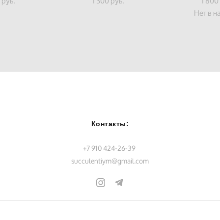
 pуб.
1 300 pуб.
1 800
Нет в н
Контакты:
+7 910 424-26-39
succulentiym@gmail.com