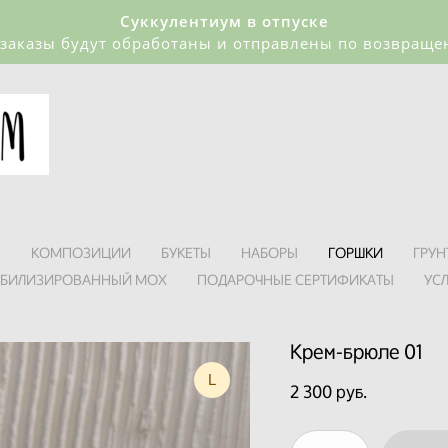
Суккулентиум в отпуске
 заказы будут обработаны и отправлены по возвращ
Я
КОМПОЗИЦИИ
БУКЕТЫ
НАБОРЫ
ГОРШКИ
ГРУН
АБИЛИЗИРОВАННЫЙ МОХ
ПОДАРОЧНЫЕ СЕРТИФИКАТЫ
УС
Крем-брюле 01
L
2 300 pуб.