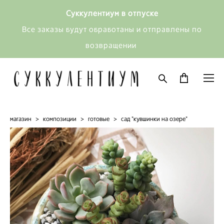
Суккулентиум в отпуске
Все заказы будут обработаны и отправлены по
возвращении
магазин
>
композиции
>
готовые
>
сад "кувшинки на озере"