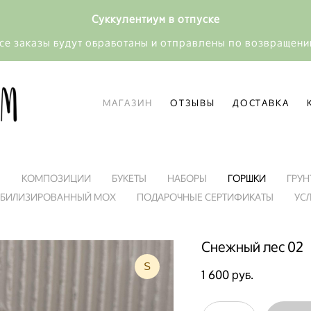
Суккулентиум в отпуске
се заказы будут обработаны и отправлены по возвращен
МАГАЗИН
ОТЗЫВЫ
ДОСТАВКА
МАГАЗИН
ОТЗЫВЫ
ДОСТАВКА
Я
КОМПОЗИЦИИ
БУКЕТЫ
НАБОРЫ
ГОРШКИ
ГРУН
АБИЛИЗИРОВАННЫЙ МОХ
ПОДАРОЧНЫЕ СЕРТИФИКАТЫ
УС
Снежный лес 02
S
1 600 pуб.