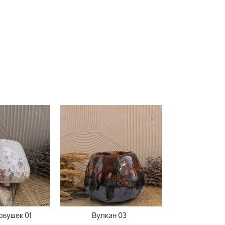
обушек 01
Вулкан 03