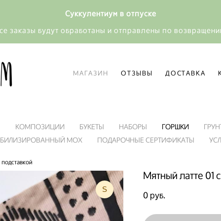
Суккулентиум в отпуске
се заказы будут обработаны и отправлены по возвращен
МАГАЗИН
ОТЗЫВЫ
ДОСТАВКА
МАГАЗИН
ОТЗЫВЫ
ДОСТАВКА
Я
КОМПОЗИЦИИ
БУКЕТЫ
НАБОРЫ
ГОРШКИ
ГРУН
АБИЛИЗИРОВАННЫЙ МОХ
ПОДАРОЧНЫЕ СЕРТИФИКАТЫ
УС
с подставкой
Мятный латте 01 
S
0 pуб.