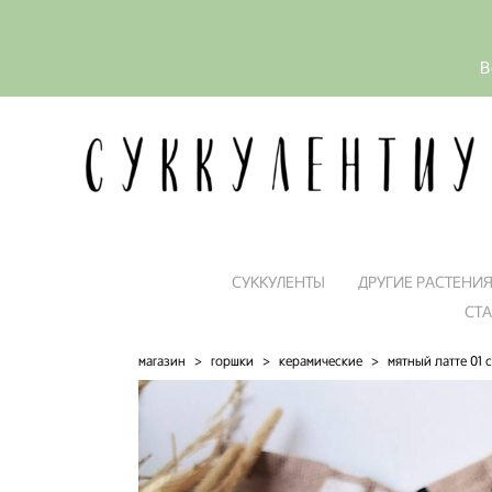
В
СУККУЛЕНТЫ
ДРУГИЕ РАСТЕНИ
СТ
магазин
>
горшки
>
керамические
>
мятный латте 01 