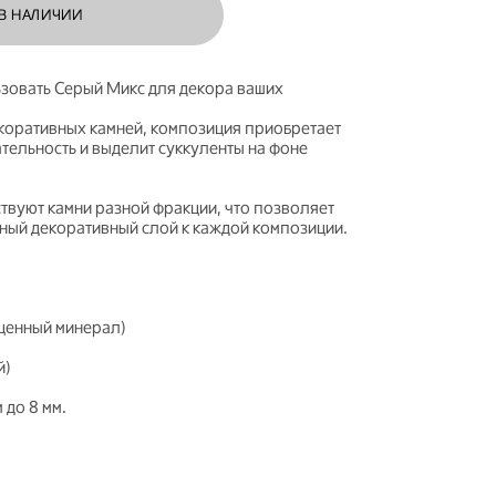
 В НАЛИЧИИ
зовать Серый Микс для декора ваших
коративных камней, композиция приобретает
тельность и выделит суккуленты на фоне
твуют камни разной фракции, что позволяет
ный декоративный слой к каждой композиции.
 ценный минерал)
й)
 до 8 мм.