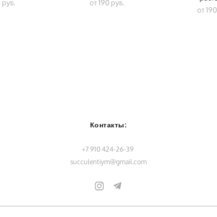
 pуб.
от 190 pуб.
от 190
Контакты:
+7 910 424-26-39
succulentiym@gmail.com