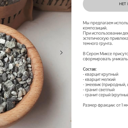
НЕТ
Мы предлагаем исполь
композиций.
При использовании де
эстетическую привлека
темного грунта.
В Сером Миксе присутс
сформировать уникаль
Состав:
- кварцит крупный
- кварцит мелкий
- змеевик (природный,
- гранит светлый
- гранит серый (крупны
Размер фракции: от 1 мм