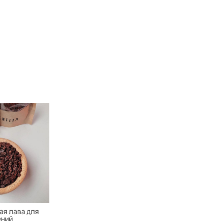
ая лава для
ений