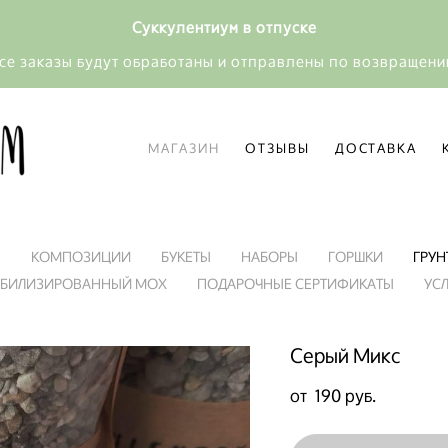
Суккулентиум в отпуске
се заказы будут обработаны и отправлены по возвращен
МАГАЗИН
ОТЗЫВЫ
ДОСТАВКА
МАГАЗИН
ОТЗЫВЫ
ДОСТАВКА
Я
КОМПОЗИЦИИ
БУКЕТЫ
НАБОРЫ
ГОРШКИ
ГРУН
АБИЛИЗИРОВАННЫЙ МОХ
ПОДАРОЧНЫЕ СЕРТИФИКАТЫ
УС
Серый Микс
от 190 pуб.