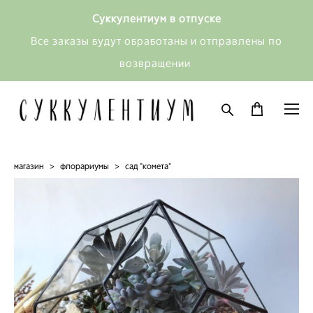
Суккулентиум в отпуске
Все заказы будут обработаны и отправлены по
возвращении
магазин
>
флорариумы
>
сад "комета"