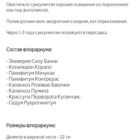
Обеспечьте суккулентам хорошее освещение на подоконнике
или под фитолампой.
Полив должен быть аккуратным и редким, без опрыскивания.
Через 1-2 года суккулентам потребуется пересадка.
Состав флорариума:
- Эхеверия Сноу Банни
- Котиледон Коралл
- Пахифитум Мачукае
- Пахифитум Контрерас
- Каланхоэ Розовые Бабочки
- Каланхоэ Пумила
- Крассула Перфората Кугаензис
- Седум Рубротинктум
Размеры флорариума:
Диаметр в широкой части - 22 см