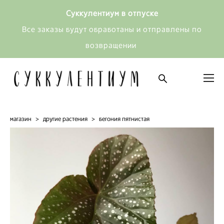
Суккулентиум в отпуске
Все заказы будут обработаны и отправлены по
возвращении
магазин
>
другие растения
>
бегония пятнистая