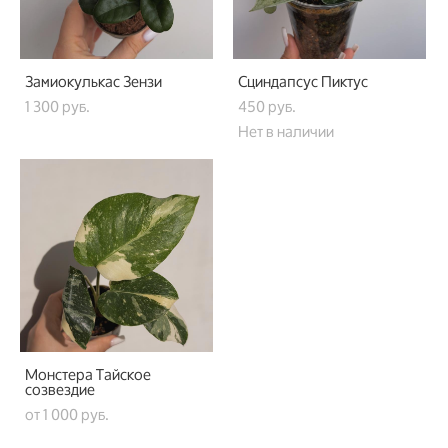
Замиокулькас Зензи
Сциндапсус Пиктус
1 300 pуб.
450 pуб.
Нет в наличии
Монстера Тайское
созвездие
от 1 000 pуб.