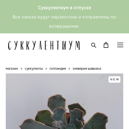
Суккулентиум в отпуске
Все заказы будут обработаны и отправлены по
возвращении
магазин
>
суккуленты
>
голландия
>
эхеверия шавиана
NEW