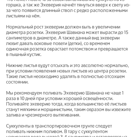
горшка, а так же Эхеверия начнёт тянуться вверх к свету из-
за чего появится длинный ствол с редко расположенными
листьями на нём.
Нормальный рост эхеверии должен быть в увеличении
диаметра розетки. Эхеверия Шавиана может вырасти до 15
сантиметров в диаметре. А также данный вид эхеверии
любит давать боковые побеги (детки), со временем
одиночная розетка обрастает потомством и превращается
в пышный кустик.
Нижние листья будут отсыхать и это абсолютно нормально,
при условии появления новых листьев из центра розетки.
Такие листья необходимо удалять в полностью отсохшем
состоянии.
Мы рекомендуем поливать Эхеверию Шавиана не чаще 1
раза в 10 дней при условии хорошей освещённости.
Поливайте эхеверию тогда, когда большинство её листьев
станут мягкими и морщинистыми, таким образом вы избежите
залива и чрезмерного вытягивания.
Суккуленты в транспортировочном грунте следует
поливать нижним поливом. В тару с суккулентом
наливается вода высотой 3-4 сантиметра и оставляется на