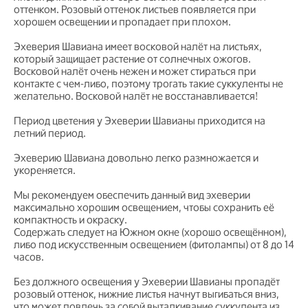
оттенком. Розовый оттенок листьев появляется при
хорошем освещении и пропадает при плохом.
Эхеверия Шавиана имеет восковой налёт на листьях,
который защищает растение от солнечных ожогов.
Восковой налёт очень нежен и может стираться при
контакте с чем-либо, поэтому трогать такие суккуленты не
желательно. Восковой налёт не восстанавливается!
Период цветения у Эхеверии Шавианы приходится на
летний период.
Эхеверию Шавиана довольно легко размножается и
укореняется.
Мы рекомендуем обеспечить данный вид эхеверии
максимально хорошим освещением, чтобы сохранить её
компактность и окраску.
Содержать следует на Южном окне (хорошо освещённом),
либо под искусственным освещением (фитолампы) от 8 до 14
часов.
Без должного освещения у Эхеверии Шавианы пропадёт
розовый оттенок, нижние листья начнут выгибаться вниз,
что может повлечь за собой выталкивание суккулента из