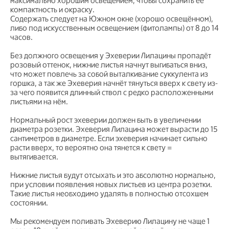
максимально хорошим освещением, чтобы сохранить её
компактность и окраску.
Содержать следует на Южном окне (хорошо освещённом),
либо под искусственным освещением (фитолампы) от 8 до 14
часов.
Без должного освещения у Эхеверии Лилацины пропадёт
розовый оттенок, нижние листья начнут выгибаться вниз,
что может повлечь за собой выталкивание суккулента из
горшка, а так же Эхеверия начнёт тянуться вверх к свету из-
за чего появится длинный ствол с редко расположенными
листьями на нём.
Нормальный рост эхеверии должен быть в увеличении
диаметра розетки. Эхеверия Лилацина может вырасти до 15
сантиметров в диаметре. Если эхеверия начинает сильно
расти вверх, то вероятно она тянется к свету =
вытягивается.
Нижние листья будут отсыхать и это абсолютно нормально,
при условии появления новых листьев из центра розетки.
Такие листья необходимо удалять в полностью отсохшем
состоянии.
Мы рекомендуем поливать Эхеверию Лилацину не чаще 1