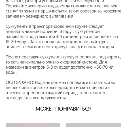
раза в 10 дней при условии хорошей освещённости.
Поливайте эхеверию тогда, когда большинство её листьев
станут мягкими и морщинистыми, таким образом вы избежите
залива и чрезмерного вытягивания.
Суккуленты в транспортировочном грунте следует
поливать нижним поливом. В тару с суккулентом
наливается вода высотой 3-4 сантиметра и оставляется на
15-20 минут. За это время транспортировочный грунт
впитает в себя всю необходимую влагу и напитает корни.
После пересадки суккуленты следует поливать под корень,
то есть максимально близко к корневой системе. Для
эхеверии диаметром 5-8 см будет достаточно ~50-70 мл
воды.
ОСТОРОЖНО! Вода не должна попадать и оставаться на
листьях или в розетке эхеверий, это может привести к
гниению и прелости в жаркий период, отчего может
последовать гибель суккулента.
МОЖЕТ ПОНРАВИТЬСЯ