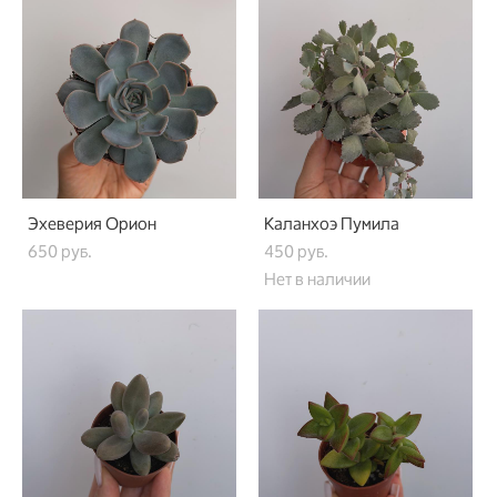
Эхеверия Орион
Каланхоэ Пумила
650 pуб.
450 pуб.
Нет в наличии