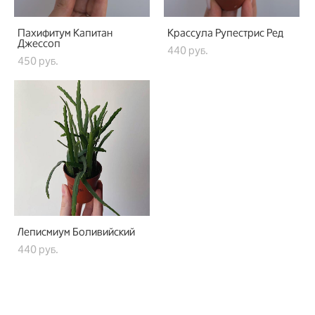
Пахифитум Капитан
Крассула Рупестрис Ред
Джессоп
440 pуб.
450 pуб.
Леписмиум Боливийский
440 pуб.