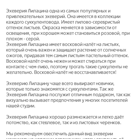
Эхеверия Лилацина одна из самых популярных и
привлекательных эхеверий. Она имеется в коллекции
каждого суккулентовода. Имеет лилово-серебристый
оттенок листьев. Окраска меняется в зависимости от
освещения, при хорошем может становиться розовой, при
плохом - серой.
Эхеверия Лилацина имеет восковой налёт на листьях,
который очень важен и защищает растение от солнечных
ожогов, придавая тем самым листьям пастельный оттенок.
Восковой налёт очень нежен и может стираться при
контакте с чем-либо, поэтому трогать такие суккуленты не
желательно. Восковой налёт не восстанавливается!
Эхеверию Лилацину чаще всего выбирают новички,
которые только знакомятся с суккулентами. Так же
Эхеверия Лилацина послужит отличным подарком, так как
визуально вызывает предпочтения у многих посетителей
нашей студии.
Эхеверия Лилацина хорошо размножается и легко даёт
потомство, как стеблевое, так и из листовых черенков.
Мы рекомендуем обеспечить данный вид эхеверии