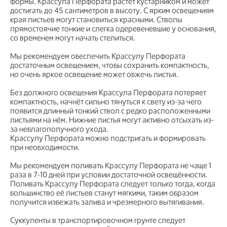
формы. Крассула Перфората растёт кустарником и может
достигать до 45 сантиметров в высоту. С ярким освещениям
края листьев могут становиться красными. Стволы
прямостоячие тонкие и слегка одеревеневшие у основания,
со временем могут начать стелиться.
Мы рекомендуем обеспечить Крассулу Перфората
достаточным освещением, чтобы сохранить компактность,
но очень яркое освещение может обжечь листья.
Без должного освещения Крассула Перфората потеряет
компактность, начнёт сильно тянуться к свету из-за чего
появится длинный тонкий ствол с редко расположенными
листьями на нём. Нижние листья могут активно отсыхать из-
за неблагополучного ухода.
Крассулу Перфората можно подстригать и формировать
при необходимости.
Мы рекомендуем поливать Крассулу Перфората не чаще 1
раза в 7-10 дней при условии достаточной освещённости.
Поливать Крассулу Перфората следует только тогда, когда
большинство её листьев станут мягкими, таким образом
получится избежать залива и чрезмерного вытягивания.
Суккуленты в транспортировочном грунте следует