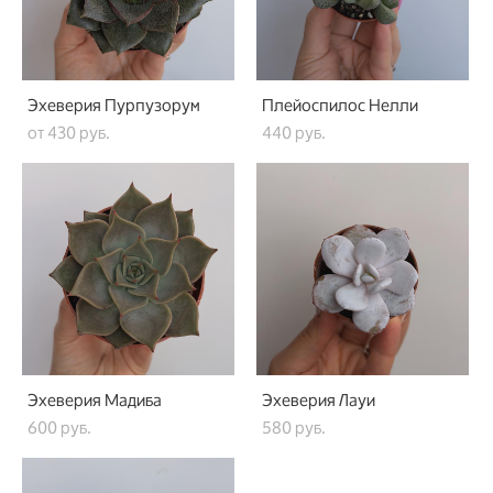
Эхеверия Пурпузорум
Плейоспилос Нелли
от 430 pуб.
440 pуб.
Эхеверия Мадиба
Эхеверия Лауи
600 pуб.
580 pуб.