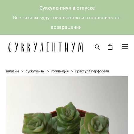
Суккулентиум в отпуске
Все заказы будут обработаны и отправлены по
возвращении
магазин
>
суккуленты
>
голландия
>
крассула перфората