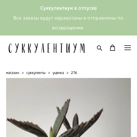
Суккулентиум в отпуске
Все заказы будут обработаны и отправлены по
возвращении
магазин
>
суккуленты
>
уценка
>
276