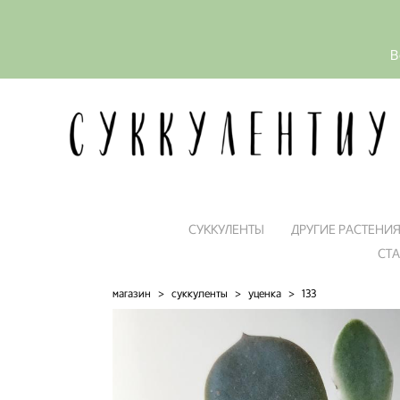
В
СУККУЛЕНТЫ
ДРУГИЕ РАСТЕНИ
СТ
магазин
>
суккуленты
>
уценка
>
133