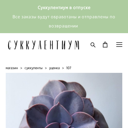
Суккулентиум в отпуске
Все заказы будут обработаны и отправлены по
возвращении
магазин
>
суккуленты
>
уценка
>
107